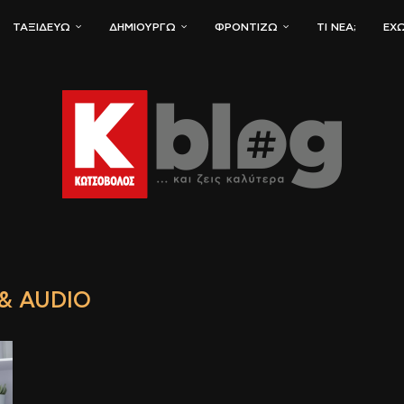
ΤΑΞΙΔΕΎΩ
ΔΗΜΙΟΥΡΓΏ
ΦΡΟΝΤΊΖΩ
ΤΙ ΝΈΑ;
ΈΧΩ
 & AUDIO