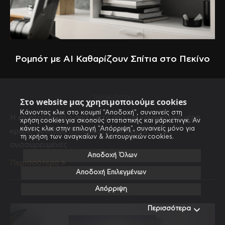
Ρομπότ με AI Καθαρίζουν Σπίτια στο Πεκίνο
18/06/2026
Στο website μας χρησιμοποιούμε cookies
Κάνοντας κλικ στο κουμπί "Αποδοχή", συναινείς στη
Η επιστροφή στο σπίτι μετά από μια κουραστική μέρα
χρήση cookies για σκοπούς στατιστικής και μάρκετινγκ. Αν
κάνεις κλικ στην επιλογή "Απόρριψη", συναινείς μόνο για
κρύβει συνήθως δυσάρεστες εκπλήξεις, όπως
τη χρήση των αναγκαίων & λειτουργικών cookies.
συσσωρευμένες …
Αποδοχή Όλων
Περισσότερα
Αποδοχή Επιλεγμένων
Απόρριψη
Περισσότερα