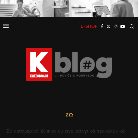
E-SHOP
ΖΏ
Ζώ καθημερινά, έξυπνα, υγιεινά, αθλητικά, τεχνολογικά,