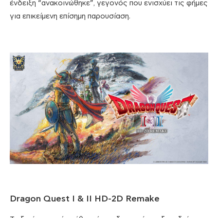
ένδειξη “ανακοινώθηκε”, γεγονός που ενισχύει τις φήμες
για επικείμενη επίσημη παρουσίαση.
Dragon Quest I & II HD-2D Remake