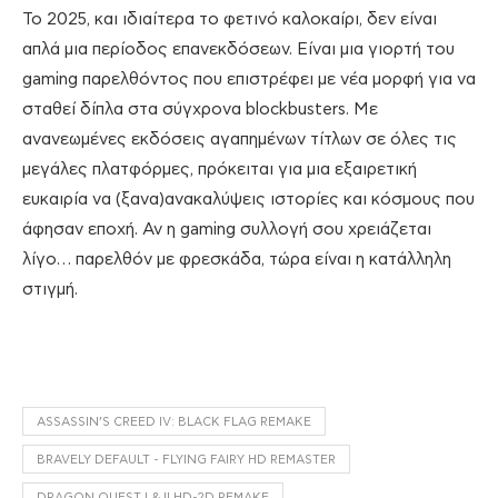
Το 2025, και ιδιαίτερα το φετινό καλοκαίρι, δεν είναι
απλά μια περίοδος επανεκδόσεων. Είναι μια γιορτή του
gaming παρελθόντος που επιστρέφει με νέα μορφή για να
σταθεί δίπλα στα σύγχρονα blockbusters. Με
ανανεωμένες εκδόσεις αγαπημένων τίτλων σε όλες τις
μεγάλες πλατφόρμες, πρόκειται για μια εξαιρετική
ευκαιρία να (ξανα)ανακαλύψεις ιστορίες και κόσμους που
άφησαν εποχή. Αν η gaming συλλογή σου χρειάζεται
λίγο… παρελθόν με φρεσκάδα, τώρα είναι η κατάλληλη
στιγμή.
ASSASSIN’S CREED IV: BLACK FLAG REMAKE
BRAVELY DEFAULT - FLYING FAIRY HD REMASTER
DRAGON QUEST I & II HD-2D REMAKE