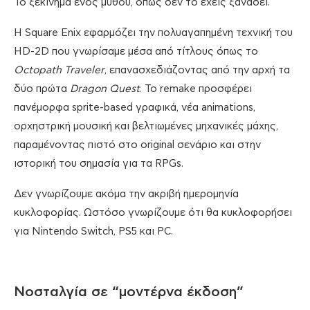
Το ξεκίνημα ενός μύθου, όπως δεν το έχεις ξαναδεί.
Η Square Enix εφαρμόζει την πολυαγαπημένη τεχνική του
HD-2D που γνωρίσαμε μέσα από τίτλους όπως το
Octopath Traveler
, επανασχεδιάζοντας από την αρχή τα
δύο πρώτα
Dragon Quest
. Το remake προσφέρει
πανέμορφα sprite-based γραφικά, νέα animations,
ορχηστρική μουσική και βελτιωμένες μηχανικές μάχης,
παραμένοντας πιστό στο original σενάριο και στην
ιστορική του σημασία για τα RPGs.
Δεν γνωρίζουμε ακόμα την ακριβή ημερομηνία
κυκλοφορίας. Ωστόσο γνωρίζουμε ότι θα κυκλοφορήσει
για Nintendo Switch, PS5 και PC.
Νοσταλγία σε “μοντέρνα έκδοση”