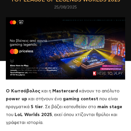
25/08/2025
Ο Κωτσόβολος
και η
Mastercard
κάνουν το απόλυτο
power up
και στήνουν ένα
gaming contest
που είναι
πραγματικά
S tier
. Σε βάζει κατευθείαν στο
main stage
του
LoL
Worlds 2025
, εκεί όπου χτίζονται θρύλοι και
γράφεται ιστορία.