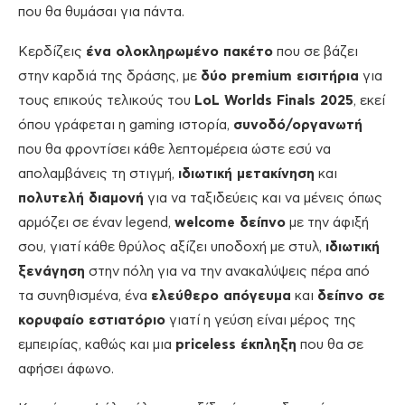
που θα θυμάσαι για πάντα.
Κερδίζεις
ένα ολοκληρωμένο πακέτο
που σε βάζει
στην καρδιά της δράσης, με
δύο premium εισιτήρια
για
τους επικούς τελικούς του
LoL Worlds Finals 2025
, εκεί
όπου γράφεται η gaming ιστορία,
συνοδό/οργανωτή
που θα φροντίσει κάθε λεπτομέρεια ώστε εσύ να
απολαμβάνεις τη στιγμή,
ιδιωτική μετακίνηση
και
πολυτελή διαμονή
για να ταξιδεύεις και να μένεις όπως
αρμόζει σε έναν legend,
welcome δείπνο
με την άφιξή
σου, γιατί κάθε θρύλος αξίζει υποδοχή με στυλ,
ιδιωτική
ξενάγηση
στην πόλη για να την ανακαλύψεις πέρα από
τα συνηθισμένα, ένα
ελεύθερο απόγευμα
και
δείπνο σε
κορυφαίο εστιατόριο
γιατί η γεύση είναι μέρος της
εμπειρίας, καθώς και μια
p
riceless έκπληξη
που θα σε
αφήσει άφωνο.