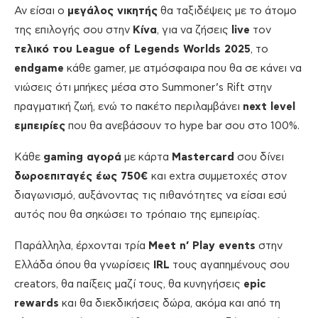
Αν είσαι ο
μεγάλος νικητής
θα ταξιδέψεις με το άτομο
της επιλογής σου στην
Κίνα
, για να ζήσεις
live
τον
τελικό του League of Legends Worlds 2025
, το
endgame
κάθε gamer, με ατμόσφαιρα που θα σε κάνει να
νιώσεις ότι μπήκες μέσα στο Summoner’s Rift στην
πραγματική ζωή, ενώ το πακέτο περιλαμβάνει
next level
εμπειρίες
που θα ανεβάσουν το hype bar σου στο 100%.
Κάθε
gaming αγορά
με κάρτα
Mastercard
σου δίνει
δωροεπιταγές έως 750€
και extra συμμετοχές στον
διαγωνισμό, αυξάνοντας τις πιθανότητες να είσαι εσύ
αυτός που θα σηκώσει το τρόπαιο της εμπειρίας.
Παράλληλα, έρχονται τρία
Meet n’ Play events
στην
Ελλάδα όπου θα γνωρίσεις
IRL
τους αγαπημένους σου
creators, θα παίξεις μαζί τους, θα κυνηγήσεις
epic
rewards
και θα διεκδικήσεις δώρα, ακόμα και από τη