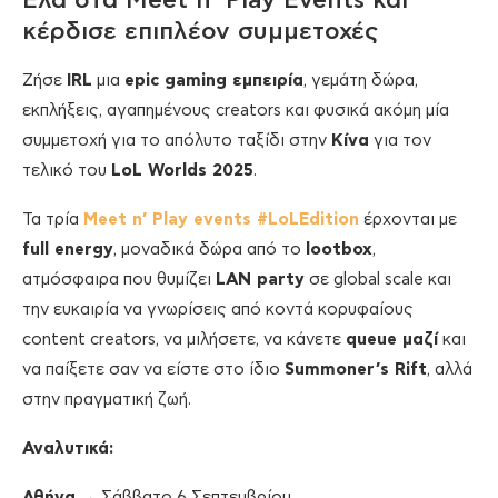
Έλα στα Meet n’ Play Events και
κέρδισε επιπλέον συμμετοχές
Ζήσε
IRL
μια
epic gaming εμπειρία
, γεμάτη δώρα,
εκπλήξεις, αγαπημένους creators και φυσικά ακόμη μία
συμμετοχή για το απόλυτο ταξίδι στην
Κίνα
για τον
τελικό του
LoL Worlds 2025
.
Τα τρία
Meet n’ Play events #LoLEdition
έρχονται με
full energy
, μοναδικά δώρα από το
lootbox
,
ατμόσφαιρα που θυμίζει
LAN party
σε global scale και
την ευκαιρία να γνωρίσεις από κοντά κορυφαίους
content creators, να μιλήσετε, να κάνετε
queue μαζί
και
να παίξετε σαν να είστε στο ίδιο
Summoner’s Rift
, αλλά
στην πραγματική ζωή.
Αναλυτικά:
Αθήνα
→ Σάββατο 6 Σεπτεμβρίου