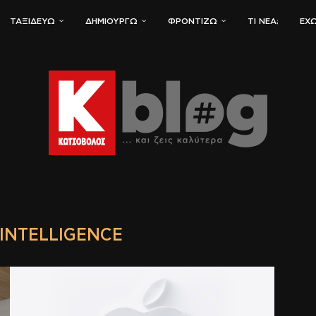
ΤΑΞΙΔΕΎΩ
ΔΗΜΙΟΥΡΓΏ
ΦΡΟΝΤΊΖΩ
ΤΙ ΝΈΑ;
ΈΧΩ
 INTELLIGENCE