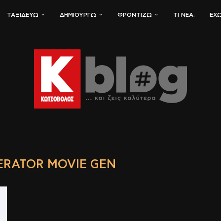
ΤΑΞΙΔΕΎΩ
ΔΗΜΙΟΥΡΓΏ
ΦΡΟΝΤΊΖΩ
ΤΙ ΝΈΑ;
ΈΧΩ
ERATOR MOVIE GEN