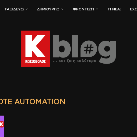
ΤΑΞΙΔΕΎΩ
ΔΗΜΙΟΥΡΓΏ
ΦΡΟΝΤΊΖΩ
ΤΙ ΝΈΑ;
ΈΧΩ
OTE AUTOMATION