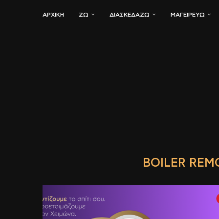
ΑΡΧΙΚΗ
ΖΏ
ΔΙΑΣΚΕΔΆΖΩ
ΜΑΓΕΙΡΕΎΩ
BOILER REM