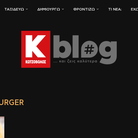
ΤΑΞΙΔΕΎΩ
ΔΗΜΙΟΥΡΓΏ
ΦΡΟΝΤΊΖΩ
ΤΙ ΝΈΑ;
ΈΧΩ
URGER