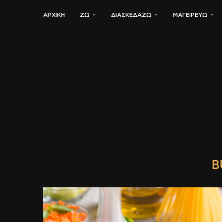
ΑΡΧΙΚΗ
ΖΏ
ΔΙΑΣΚΕΔΆΖΩ
ΜΑΓΕΙΡΕΎΩ
B