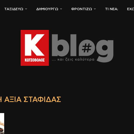
ΤΑΞΙΔΕΎΩ
ΔΗΜΙΟΥΡΓΏ
ΦΡΟΝΤΊΖΩ
ΤΙ ΝΈΑ;
ΈΧΩ
 ΑΞΊΑ ΣΤΑΦΊΔΑΣ