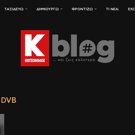
ΤΑΞΙΔΕΎΩ
ΔΗΜΙΟΥΡΓΏ
ΦΡΟΝΤΊΖΩ
ΤΙ ΝΈΑ;
ΈΧΩ
DVB