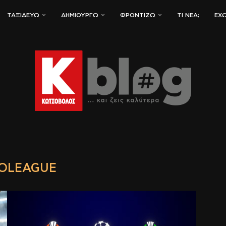
ΤΑΞΙΔΕΎΩ
ΔΗΜΙΟΥΡΓΏ
ΦΡΟΝΤΊΖΩ
ΤΙ ΝΈΑ;
ΈΧΩ
OLEAGUE