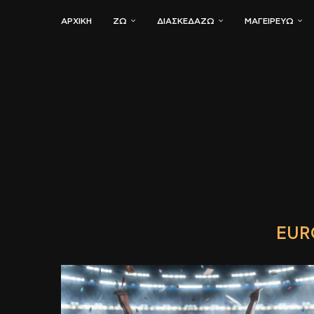
ΑΡΧΙΚΗ
ΖΏ
ΔΙΑΣΚΕΔΆΖΩ
ΜΑΓΕΙΡΕΎΩ
EUR