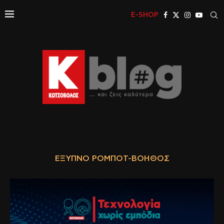
E-SHOP
ΈΞΥΠΝΟ ΡΟΜΠΌΤ-ΒΟΗΘΌΣ