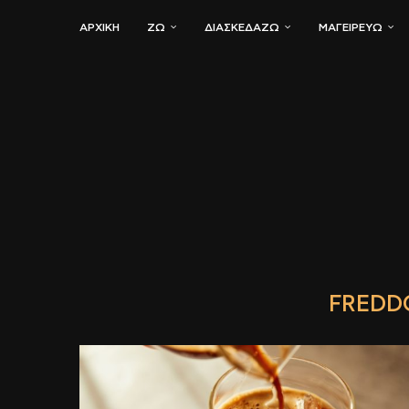
ΑΡΧΙΚΗ
ΖΏ
ΔΙΑΣΚΕΔΆΖΩ
ΜΑΓΕΙΡΕΎΩ
FREDD