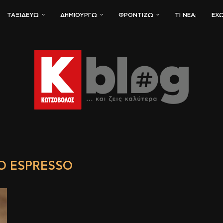
ΤΑΞΙΔΕΎΩ
ΔΗΜΙΟΥΡΓΏ
ΦΡΟΝΤΊΖΩ
ΤΙ ΝΈΑ;
ΈΧΩ
O ESPRESSO