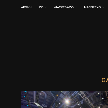
ΑΡΧΙΚΗ
ΖΏ
ΔΙΑΣΚΕΔΆΖΩ
ΜΑΓΕΙΡΕΎΩ
G