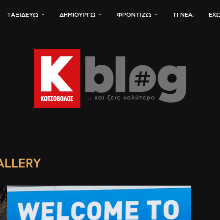
ΤΑΞΙΔΕΎΩ
ΔΗΜΙΟΥΡΓΏ
ΦΡΟΝΤΊΖΩ
ΤΙ ΝΈΑ;
ΈΧΩ
ALLERY