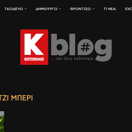
ΤΑΞΙΔΕΎΩ
ΔΗΜΙΟΥΡΓΏ
ΦΡΟΝΤΊΖΩ
ΤΙ ΝΈΑ;
ΈΧΩ
ΤΖΙ ΜΠΈΡΙ