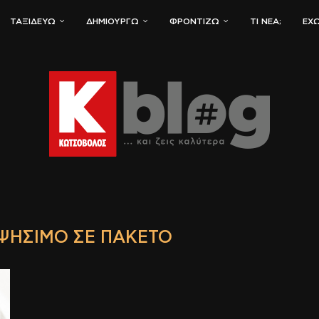
ΤΑΞΙΔΕΎΩ
ΔΗΜΙΟΥΡΓΏ
ΦΡΟΝΤΊΖΩ
ΤΙ ΝΈΑ;
ΈΧΩ
ΨΉΣΙΜΟ ΣΕ ΠΑΚΈΤΟ