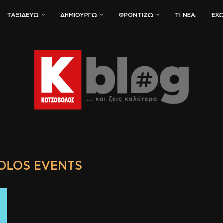
ΤΑΞΙΔΕΎΩ
ΔΗΜΙΟΥΡΓΏ
ΦΡΟΝΤΊΖΩ
ΤΙ ΝΈΑ;
ΈΧΩ
OLOS EVENTS