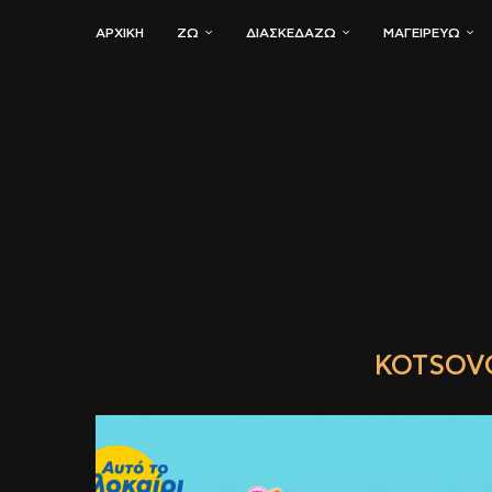
ΑΡΧΙΚΗ
ΖΏ
ΔΙΑΣΚΕΔΆΖΩ
ΜΑΓΕΙΡΕΎΩ
KOTSOV