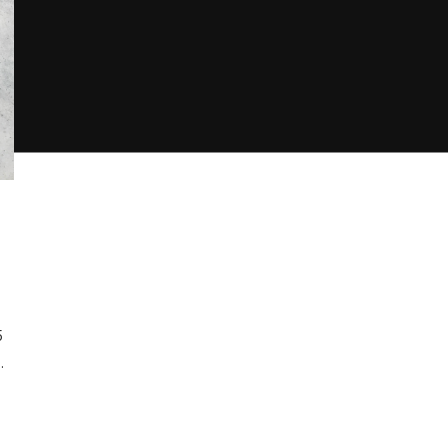
:
5
…