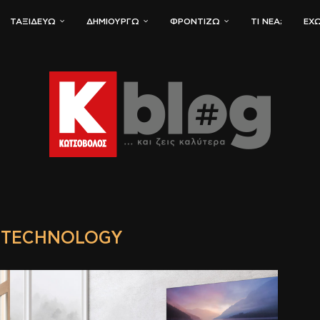
ΤΑΞΙΔΕΎΩ
ΔΗΜΙΟΥΡΓΏ
ΦΡΟΝΤΊΖΩ
ΤΙ ΝΈΑ;
ΈΧΩ
D TECHNOLOGY