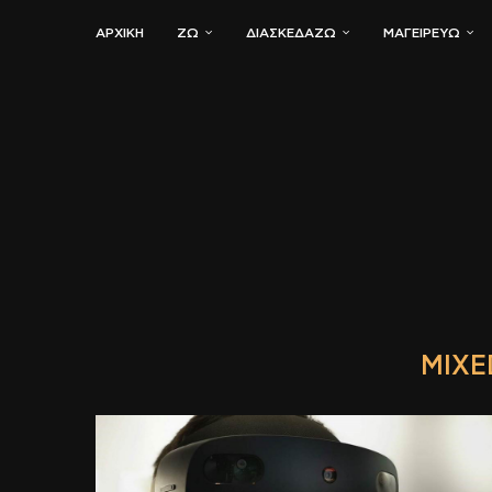
ΑΡΧΙΚΗ
ΖΏ
ΔΙΑΣΚΕΔΆΖΩ
ΜΑΓΕΙΡΕΎΩ
MIXE