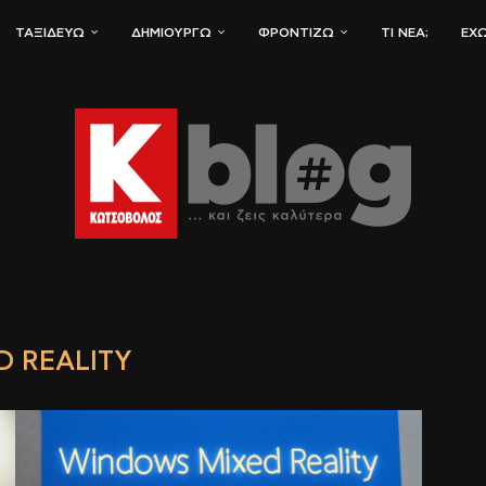
ΤΑΞΙΔΕΎΩ
ΔΗΜΙΟΥΡΓΏ
ΦΡΟΝΤΊΖΩ
ΤΙ ΝΈΑ;
ΈΧΩ
D REALITY