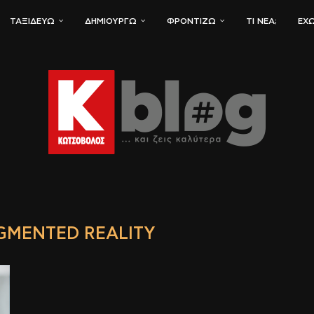
ΤΑΞΙΔΕΎΩ
ΔΗΜΙΟΥΡΓΏ
ΦΡΟΝΤΊΖΩ
ΤΙ ΝΈΑ;
ΈΧΩ
GMENTED REALITY