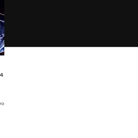
24
eo