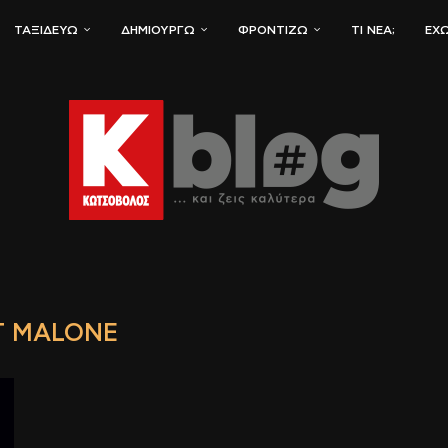
ΤΑΞΙΔΕΎΩ
ΔΗΜΙΟΥΡΓΏ
ΦΡΟΝΤΊΖΩ
ΤΙ ΝΈΑ;
ΈΧΩ
T MALONE