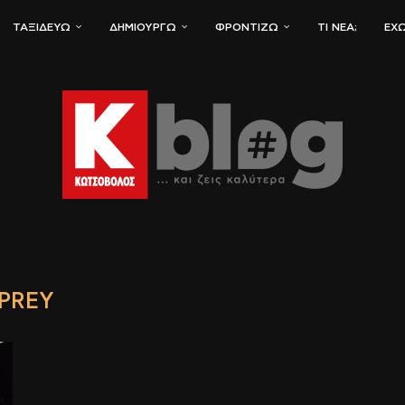
ΤΑΞΙΔΕΎΩ
ΔΗΜΙΟΥΡΓΏ
ΦΡΟΝΤΊΖΩ
ΤΙ ΝΈΑ;
ΈΧΩ
PREY