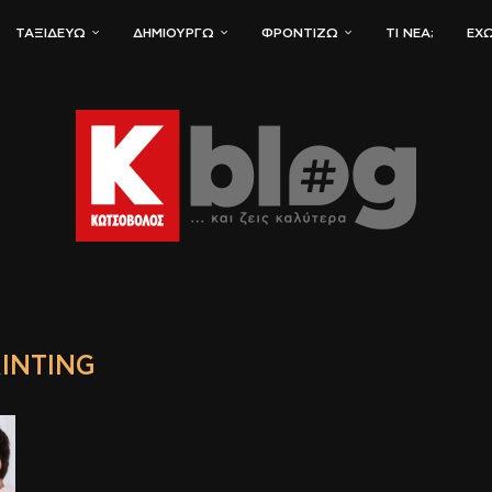
ΤΑΞΙΔΕΎΩ
ΔΗΜΙΟΥΡΓΏ
ΦΡΟΝΤΊΖΩ
ΤΙ ΝΈΑ;
ΈΧΩ
INTING