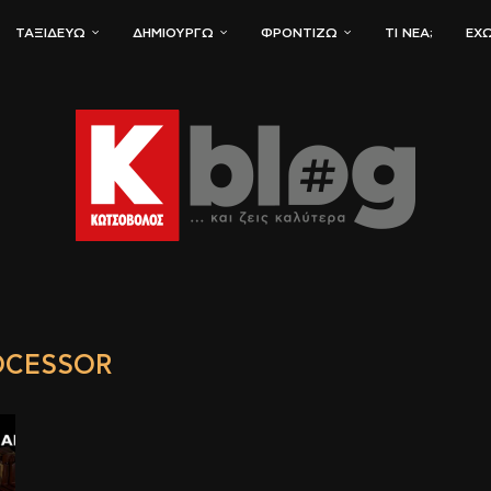
ΤΑΞΙΔΕΎΩ
ΔΗΜΙΟΥΡΓΏ
ΦΡΟΝΤΊΖΩ
ΤΙ ΝΈΑ;
ΈΧΩ
OCESSOR