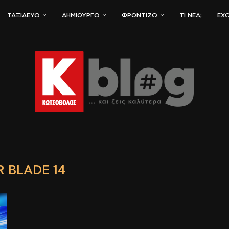
ΤΑΞΙΔΕΎΩ
ΔΗΜΙΟΥΡΓΏ
ΦΡΟΝΤΊΖΩ
ΤΙ ΝΈΑ;
ΈΧΩ
R BLADE 14