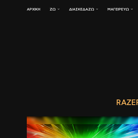
ΑΡΧΙΚΗ
ΖΏ
ΔΙΑΣΚΕΔΆΖΩ
ΜΑΓΕΙΡΕΎΩ
RAZE