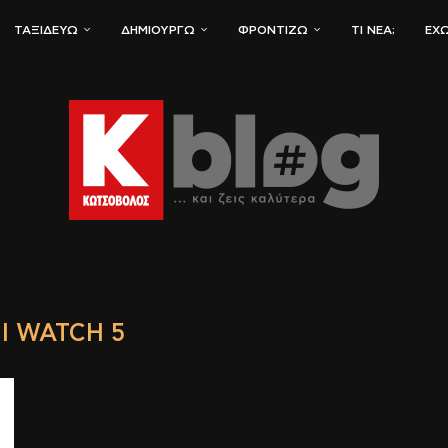
ΤΑΞΙΔΕΎΩ
ΔΗΜΙΟΥΡΓΏ
ΦΡΟΝΤΊΖΩ
ΤΙ ΝΈΑ;
ΈΧΩ
I WATCH 5