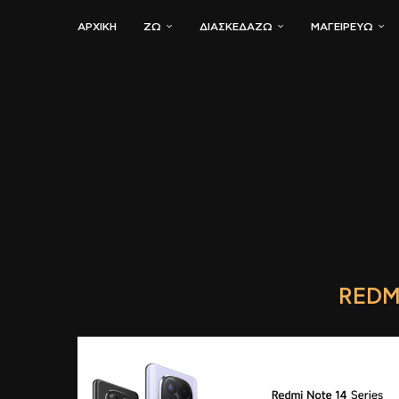
ΑΡΧΙΚΗ
ΖΏ
ΔΙΑΣΚΕΔΆΖΩ
ΜΑΓΕΙΡΕΎΩ
REDM