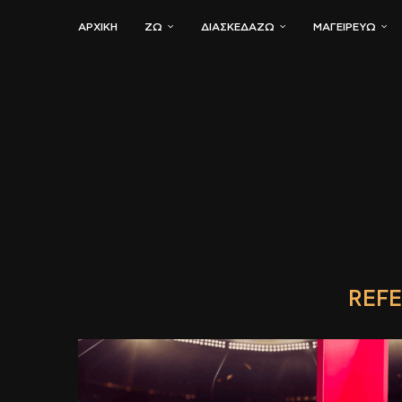
ΑΡΧΙΚΗ
ΖΏ
ΔΙΑΣΚΕΔΆΖΩ
ΜΑΓΕΙΡΕΎΩ
REFE