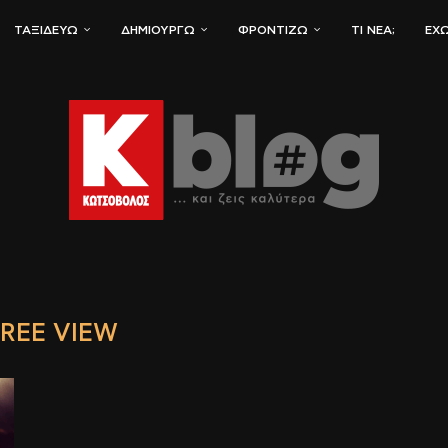
ΤΑΞΙΔΕΎΩ
ΔΗΜΙΟΥΡΓΏ
ΦΡΟΝΤΊΖΩ
ΤΙ ΝΈΑ;
ΈΧΩ
REE VIEW