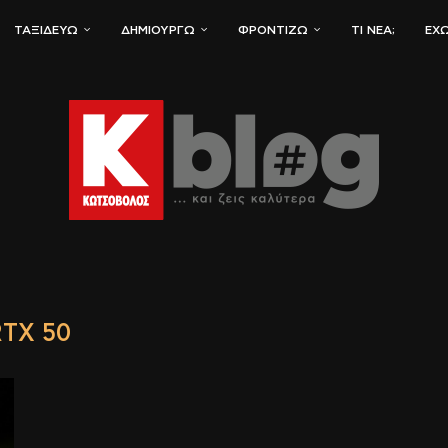
ΤΑΞΙΔΕΎΩ
ΔΗΜΙΟΥΡΓΏ
ΦΡΟΝΤΊΖΩ
ΤΙ ΝΈΑ;
ΈΧΩ
RTX 50