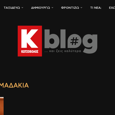
ΤΑΞΙΔΕΎΩ
ΔΗΜΙΟΥΡΓΏ
ΦΡΟΝΤΊΖΩ
ΤΙ ΝΈΑ;
ΈΧΩ
ΜΑΔΆΚΙΑ