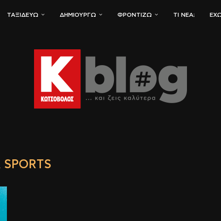
ΤΑΞΙΔΕΎΩ
ΔΗΜΙΟΥΡΓΏ
ΦΡΟΝΤΊΖΩ
ΤΙ ΝΈΑ;
ΈΧΩ
 SPORTS