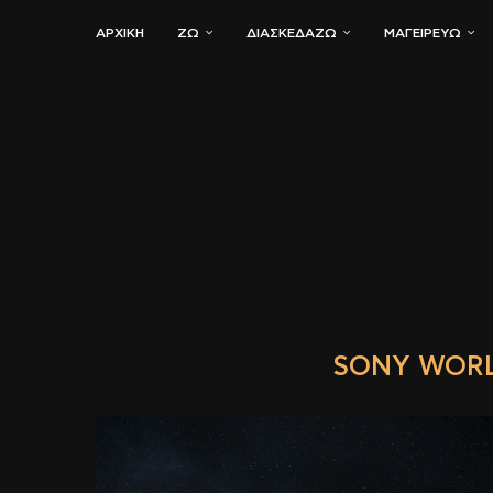
ΑΡΧΙΚΗ
ΖΏ
ΔΙΑΣΚΕΔΆΖΩ
ΜΑΓΕΙΡΕΎΩ
SONY WORL