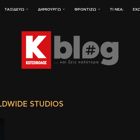
ΤΑΞΙΔΕΎΩ
ΔΗΜΙΟΥΡΓΏ
ΦΡΟΝΤΊΖΩ
ΤΙ ΝΈΑ;
ΈΧΩ
DWIDE STUDIOS