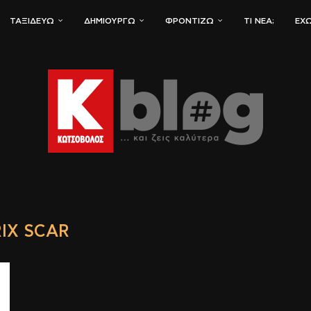
ΤΑΞΙΔΕΎΩ
ΔΗΜΙΟΥΡΓΏ
ΦΡΟΝΤΊΖΩ
ΤΙ ΝΈΑ;
ΈΧΩ
RIX SCAR