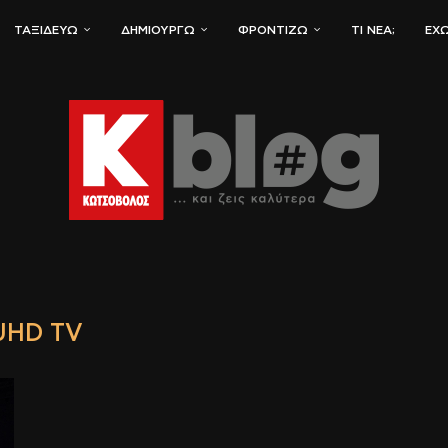
ΤΑΞΙΔΕΎΩ
ΔΗΜΙΟΥΡΓΏ
ΦΡΟΝΤΊΖΩ
ΤΙ ΝΈΑ;
ΈΧΩ
UHD TV