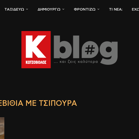
ΤΑΞΙΔΕΎΩ
ΔΗΜΙΟΥΡΓΏ
ΦΡΟΝΤΊΖΩ
ΤΙ ΝΈΑ;
ΈΧΩ
ΕΒΊΘΙΑ ΜΕ ΤΣΙΠΟΎΡΑ