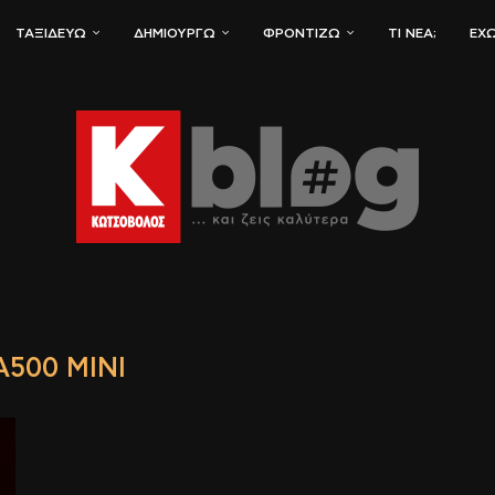
ΤΑΞΙΔΕΎΩ
ΔΗΜΙΟΥΡΓΏ
ΦΡΟΝΤΊΖΩ
ΤΙ ΝΈΑ;
ΈΧΩ
A500 MINI