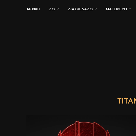
ΑΡΧΙΚΗ
ΖΏ
ΔΙΑΣΚΕΔΆΖΩ
ΜΑΓΕΙΡΕΎΩ
TITA