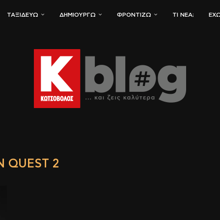
ΤΑΞΙΔΕΎΩ
ΔΗΜΙΟΥΡΓΏ
ΦΡΟΝΤΊΖΩ
ΤΙ ΝΈΑ;
ΈΧΩ
N QUEST 2