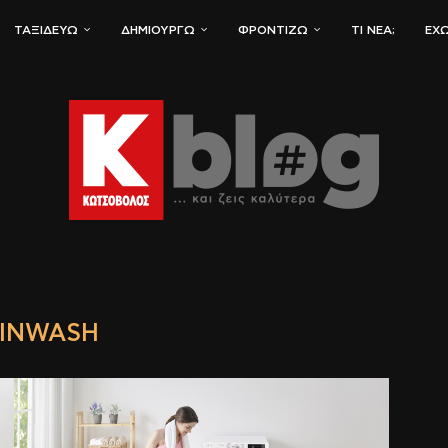
ΤΑΞΙΔΕΎΩ
ΔΗΜΙΟΥΡΓΏ
ΦΡΟΝΤΊΖΩ
ΤΙ ΝΈΑ;
ΈΧΩ
INWASH