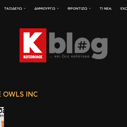
ΤΑΞΙΔΕΎΩ
ΔΗΜΙΟΥΡΓΏ
ΦΡΟΝΤΊΖΩ
ΤΙ ΝΈΑ;
ΈΧΩ
 OWLS INC