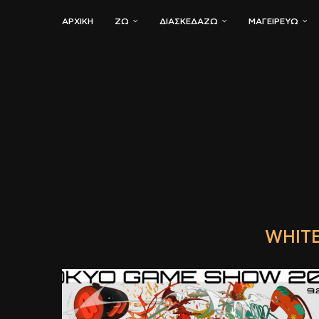
ΑΡΧΙΚΗ
ΖΏ
ΔΙΑΣΚΕΔΆΖΩ
ΜΑΓΕΙΡΕΎΩ
WHITE