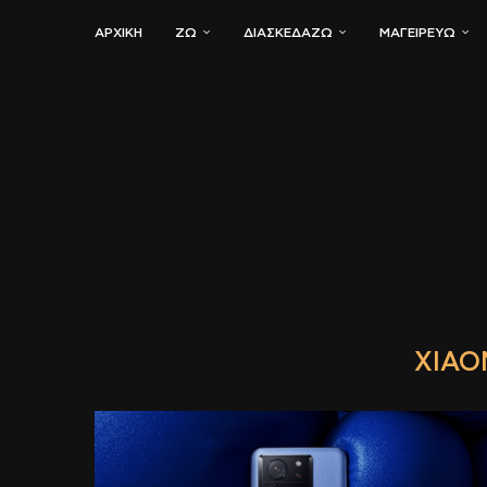
ΑΡΧΙΚΗ
ΖΏ
ΔΙΑΣΚΕΔΆΖΩ
ΜΑΓΕΙΡΕΎΩ
XIAO