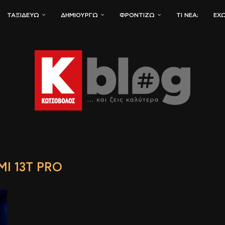
ΤΑΞΙΔΕΎΩ
ΔΗΜΙΟΥΡΓΏ
ΦΡΟΝΤΊΖΩ
ΤΙ ΝΈΑ;
ΈΧΩ
MI 13T PRO