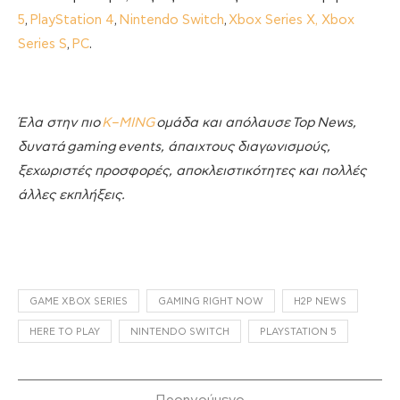
5
,
PlayStation 4
,
Nintendo Switch
,
Xbox Series X, Xbox
Series S
,
PC
.
Έλα στην πιο
K
–
MING
ομάδα και απόλαυσε
Top
News
,
δυνατά
gaming
events
, άπαιχτους διαγωνισμούς,
ξεχωριστές προσφορές, αποκλειστικότητες και πολλές
άλλες εκπλήξεις.
GAME XBOX SERIES
GAMING RIGHT NOW
H2P NEWS
HERE TO PLAY
NINTENDO SWITCH
PLAYSTATION 5