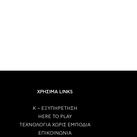
Samsung Galaxy Unpacked 2026:
Work from Summer – Η με
Όλα τα Νέα Foldables,...
του γραφείου...
29/07/2026
29/07/2026
ΧΡΗΣΙΜΑ LINKS
Κ – ΕΞΥΠΗΡΕΤΗΣΗ
HERE TO PLAY
ΤΕΧΝΟΛΟΓΙΑ ΧΩΡΙΣ ΕΜΠΟΔΙΑ
ΕΠΙΚΟΙΝΩΝΙΑ