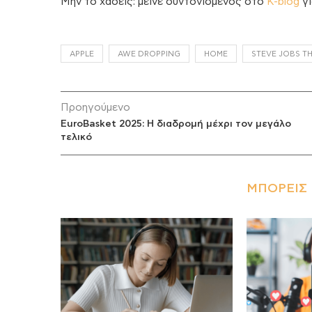
Μην το χάσεις: μείνε συντονισμένος στο
K-blog
γι
APPLE
AWE DROPPING
HOME
STEVE JOBS T
Προηγούμενο
EuroBasket 2025: Η διαδρομή μέχρι τον μεγάλο
τελικό
ΜΠΟΡΕΊΣ 