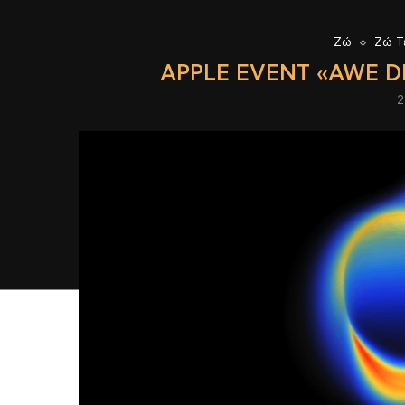
Ζώ
Ζώ Τ
APPLE EVENT «AWE D
2