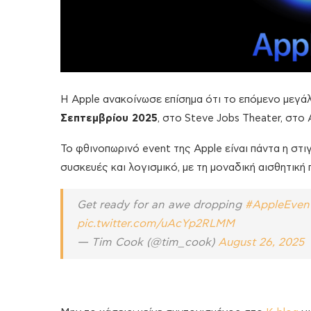
Η Apple ανακοίνωσε επίσημα ότι το επόμενο μεγά
Σεπτεμβρίου 2025
, στο Steve Jobs Theater, στο
Το φθινοπωρινό event της Apple είναι πάντα η στι
συσκευές και λογισμικό, με τη μοναδική αισθητική 
Get ready for an awe dropping
#AppleEven
pic.twitter.com/uAcYp2RLMM
— Tim Cook (@tim_cook)
August 26, 2025