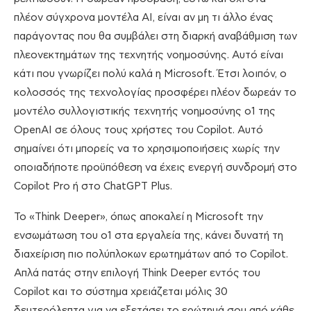
πλέον σύγχρονα μοντέλα ΑΙ, είναι αν μη τι άλλο ένας
παράγοντας που θα συμβάλει στη διαρκή αναβάθμιση των
πλεονεκτημάτων της τεχνητής νοημοσύνης. Αυτό είναι
κάτι που γνωρίζει πολύ καλά η Microsoft. Έτσι λοιπόν, ο
κολοσσός της τεχνολογίας προσφέρει πλέον δωρεάν το
μοντέλο συλλογιστικής τεχνητής νοημοσύνης o1 της
OpenAI σε όλους τους χρήστες του Copilot. Αυτό
σημαίνει ότι μπορείς να το χρησιμοποιήσεις χωρίς την
οποιαδήποτε προϋπόθεση να έχεις ενεργή συνδρομή στο
Copilot Pro ή στο ChatGPT Plus.
Το «Think Deeper», όπως αποκαλεί η Microsoft την
ενσωμάτωση του o1 στα εργαλεία της, κάνει δυνατή τη
διαχείριση πιο πολύπλοκων ερωτημάτων από το Copilot.
Απλά πατάς στην επιλογή Think Deeper εντός του
Copilot και το σύστημα χρειάζεται μόλις 30
δευτερόλεπτα για να εξετάσει το ερώτημά σου από κάθε