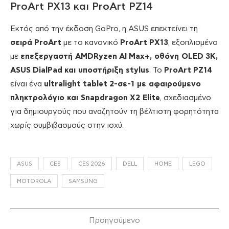
ProArt PX13 και ProArt PZ14
Εκτός από την έκδοση GoPro, η ASUS επεκτείνει τη
σειρά
ProArt
με το κανονικό
ProArt
PX
13
, εξοπλισμένο
με
επεξεργαστή
AMDRyzen
AI
Max
+, οθόνη
OLED
3
K
,
ASUS
DialPad
και υποστήριξη
stylus
. Το
ProArt
PZ
14
είναι ένα
ultralight
tablet
2-σε-1 με αφαιρούμενο
πληκτρολόγιο και
Snapdragon
X
2
Elite
, σχεδιασμένο
για δημιουργούς που αναζητούν τη βέλτιστη φορητότητα
χωρίς συμβιβασμούς στην ισχύ.
ASUS
CES
CES 2026
DELL
HOME
LEGO
MOTOROLA
SAMSUNG
Προηγούμενο