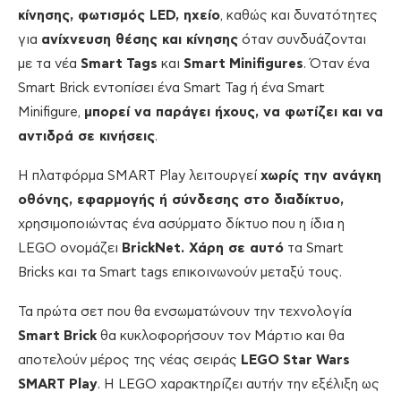
κίνησης, φωτισμός
LED
, ηχείο
, καθώς και δυνατότητες
για
ανίχνευση θέσης και κίνησης
όταν συνδυάζονται
με τα νέα
Smart
Tags
και
Smart
Minifigures
. Όταν ένα
Smart Brick εντοπίσει ένα Smart Tag ή ένα Smart
Minifigure,
μπορεί να παράγει ήχους, να φωτίζει και να
αντιδρά σε κινήσεις
.
Η πλατφόρμα SMART Play λειτουργεί
χωρίς την ανάγκη
οθόνης, εφαρμογής ή σύνδεσης στο διαδίκτυο
,
χρησιμοποιώντας ένα ασύρματο δίκτυο που η ίδια η
LEGO ονομάζει
BrickNet
. Χάρη σε αυτό
τα Smart
Bricks και τα Smart tags επικοινωνούν μεταξύ τους.
Τα πρώτα σετ που θα ενσωματώνουν την τεχνολογία
Smart
Brick
θα κυκλοφορήσουν τον Μάρτιο και θα
αποτελούν μέρος της νέας σειράς
LEGO
Star
Wars
SMART
Play
. Η LEGO χαρακτηρίζει αυτήν την εξέλιξη ως