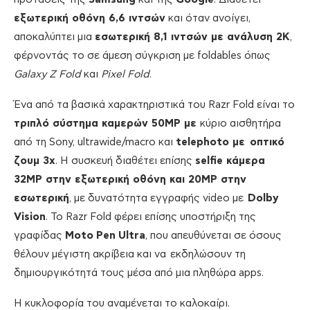
εξωτερική οθόνη 6,6 ιντσών
και όταν ανοίγει,
αποκαλύπτει μια
εσωτερική 8,1 ιντσών με ανάλυση 2
K
,
φέρνοντάς το σε άμεση σύγκριση με foldables όπως
Galaxy
Z
Fold
και
Pixel
Fold
.
Ένα από τα βασικά χαρακτηριστικά του Razr Fold είναι το
τριπλό σύστημα καμερών 50
MP
με
κύριο αισθητήρα
από τη Sony, ultrawide/macro και
telephoto
με οπτικό
ζουμ 3
x
. Η συσκευή διαθέτει επίσης
selfie
κάμερα
32
MP
στην εξωτερική οθόνη
και
20
MP
στην
εσωτερική
, με δυνατότητα εγγραφής video με
Dolby
Vision
. Το Razr Fold φέρει επίσης υποστήριξη της
γραφίδας
Moto
Pen
Ultra
, που απευθύνεται σε όσους
θέλουν μέγιστη ακρίβεια και να εκδηλώσουν τη
δημιουργικότητά τους μέσα από μια πληθώρα apps.
Η κυκλοφορία του αναμένεται το καλοκαίρι.