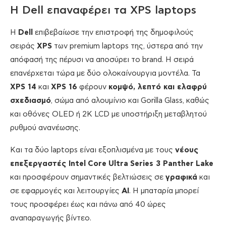
Η Dell επαναφέρει τα XPS laptops
Η
Dell
επιβεβαίωσε την επιστροφή της δημοφιλούς
σειράς
XPS
των premium laptops της, ύστερα από την
απόφασή της πέρυσι να αποσύρει το brand. Η σειρά
επανέρχεται τώρα με δύο ολοκαίνουργια μοντέλα. Τα
XPS
14
και
XPS
16
φέρουν
κομψό, λεπτό και ελαφρύ
σχεδιασμό
, σώμα από αλουμίνιο και Gorilla Glass, καθώς
και οθόνες OLED ή 2K LCD με υποστήριξη μεταβλητού
ρυθμού ανανέωσης.
Και τα δύο laptops είναι εξοπλισμένα με τους
ν
έους
επεξεργαστές
Intel
Core
Ultra
Series
3
Panther
Lake
και προσφέρουν σημαντικές βελτιώσεις σε
γραφικά
και
σε εφαρμογές και λειτουργίες
AI
. Η μπαταρία μπορεί
τους προσφέρει έως και πάνω από 40 ώρες
αναπαραγωγής βίντεο.