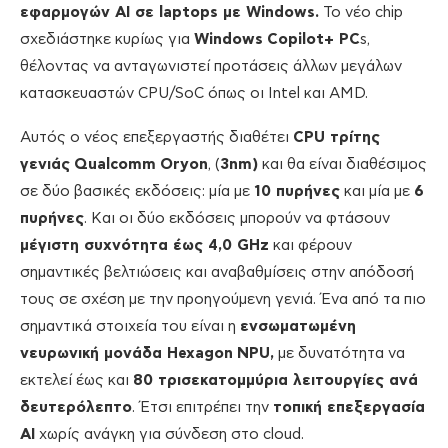
εφαρμογών
AI
σε
laptops
με
Windows
.
Το νέο chip
σχεδιάστηκε κυρίως για
Windows
Copilot
+
PC
s,
θέλοντας να ανταγωνιστεί προτάσεις άλλων μεγάλων
κατασκευαστών CPU/SoC όπως οι Intel και AMD.
Αυτός ο νέος επεξεργαστής διαθέτει
CPU
τρίτης
γενιάς
Qualcomm
Oryon
, (
3
nm
)
και θα είναι διαθέσιμος
σε δύο βασικές εκδόσεις: μία με
10 πυρήνες
και μία με
6
πυρήνες
. Και οι δύο εκδόσεις μπορούν να φτάσουν
μέγιστη συχνότητα έως 4,0
GHz
και φέρουν
σημαντικές βελτιώσεις και αναβαθμίσεις στην απόδοσή
τους σε σχέση με την προηγούμενη γενιά. Ένα από τα πιο
σημαντικά στοιχεία του είναι η
ενσωματωμένη
νευρωνική μονάδα
Hexagon
NPU
,
με δυνατότητα να
εκτελεί έως και
80 τρισεκατομμύρια λειτουργίες ανά
δευτερόλεπτο
. Έτσι επιτρέπει την
τοπική επεξεργασία
AI
χωρίς ανάγκη για σύνδεση στο cloud.