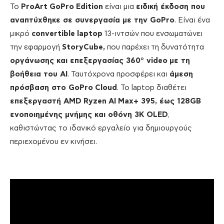
Το
ProArt
GoPro
Edition
είναι μια
ε
ιδική έκδοση που
αναπτύχθηκε σε συνεργασία με την
GoPro
. Είναι ένα
μικρό
convertible
laptop
13-ιντσών που ενσωματώνει
την εφαρμογή
StoryCube
,
που παρέχει τη δυνατότητα
οργάνωσης και επεξεργασίας 360°
video
με τη
βοήθεια του
AI
. Ταυτόχρονα προσφέρει και
άμεση
πρόσβαση στο
GoPro
Cloud
. Το laptop διαθέτει
επεξεργαστή
AMD
Ryzen
AI
Max
+ 395
,
έως 128
GB
ενοποιημένης μνήμης και οθόνη 3
K
OLED
,
καθιστώντας το ιδανικό εργαλείο για δημιουργούς
περιεχομένου εν κινήσει.