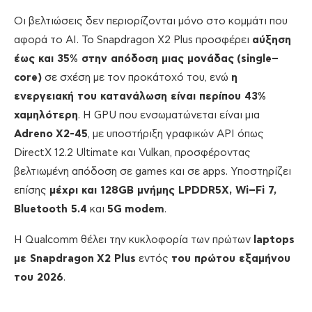
Οι βελτιώσεις δεν περιορίζονται μόνο στο κομμάτι που
αφορά το AI. Το Snapdragon X2 Plus προσφέρει
αύξηση
έως και 35% στην απόδοση μιας μονάδας
(
single
–
core
)
σε σχέση με τον προκάτοχό του, ενώ
η
ενεργειακή του κατανάλωση είναι περίπου 43%
χαμηλότερη
. Η GPU που ενσωματώνεται είναι μια
Adreno
X
2-45
, με υποστήριξη γραφικών API όπως
DirectX 12.2 Ultimate και Vulkan, προσφέροντας
βελτιωμένη απόδοση σε games και σε apps. Yποστηρίζει
επίσης
μέχρι και 128
GB
μνήμης
LPDDR
5
X
,
Wi
–
Fi
7
,
Bluetooth
5.4
και
5
G
modem
.
Η Qualcomm θέλει την κυκλοφορία των πρώτων
laptops
με
Snapdragon
X
2
Plus
εντός
του πρώτου εξαμήνου
του 2026
.