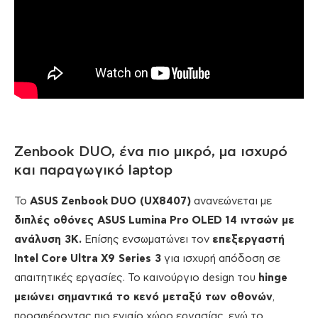
Zenbook DUO, ένα πιο μικρό, μα ισχυρό
και παραγωγικό laptop
Το
ASUS
Zenbook
DUO
(
UX
8407)
ανανεώνεται με
διπλές οθόνες
ASUS
Lumina
Pro
OLED
14 ιντσών με
ανάλυση 3
K
.
Επίσης ενσωματώνει τον
επεξεργαστή
Intel
Core
Ultra
X
9
Series
3
για ισχυρή απόδοση σε
απαιτητικές εργασίες. Το καινούργιο design του
hinge
μειώνει σημαντικά το κενό μεταξύ των οθονών
,
προσφέροντας πιο ενιαίο χώρο εργασίας, ενώ το