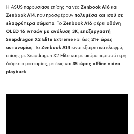
Η ASUS παρουσίασε επίσης τα νέα
Zenbook
A
16
και
Zenbook
A
14
, που προσφέρουν
πολυμέσα και ισχύ σε
ελαφρύτερα σώματα
. Το
Zenbook
A
16
φέρει
οθόνη
OLED
16 ιντσών με ανάλυση 3
K
,
επεξεργαστή
Snapdragon
X
2
Elite
Extreme
και έως
21+ ώρες
αυτονομίας
. Το
Zenbook
A
14
είναι εξαιρετικά ελαφρύ,
επίσης με Snapdragon X2 Elite και με ακόμα περισσότερη
διάρκεια μπαταρίας, με έως και
35 ώρες
offline
video
playback
.