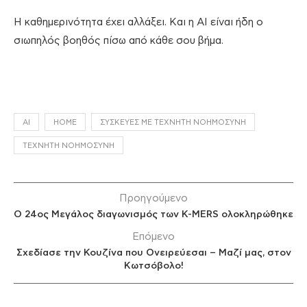
Η καθημερινότητα έχει αλλάξει. Και η AI είναι ήδη ο
σιωπηλός βοηθός πίσω από κάθε σου βήμα.
AI
HOME
ΣΥΣΚΕΥΈΣ ΜΕ ΤΕΧΝΗΤΉ ΝΟΗΜΟΣΎΝΗ
ΤΕΧΝΗΤΉ ΝΟΗΜΟΣΎΝΗ
Προηγούμενο
Ο 24ος Μεγάλος διαγωνισμός των K-MERS ολοκληρώθηκε
Επόμενο
Σχεδίασε την Κουζίνα που Ονειρεύεσαι – Μαζί μας, στον
Κωτσόβολο!