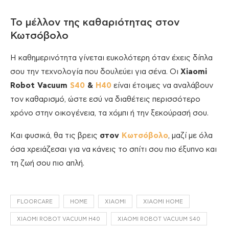
Το μέλλον της καθαριότητας στον
Κωτσόβολο
Η καθημερινότητα γίνεται ευκολότερη όταν έχεις δίπλα
σου την τεχνολογία που δουλεύει για σένα. Οι
Xiaomi
Robot Vacuum
S40
&
H40
είναι έτοιμες να αναλάβουν
τον καθαρισμό, ώστε εσύ να διαθέτεις περισσότερο
χρόνο στην οικογένεια, τα χόμπι ή την ξεκούρασή σου.
Και φυσικά, θα τις βρεις
στον
Κωτσόβολο
, μαζί με όλα
όσα χρειάζεσαι για να κάνεις το σπίτι σου πιο έξυπνο και
τη ζωή σου πιο απλή.
FLOORCARE
HOME
XIAOMI
XIAOMI HOME
XIAOMI ROBOT VACUUM H40
XIAOMI ROBOT VACUUM S40