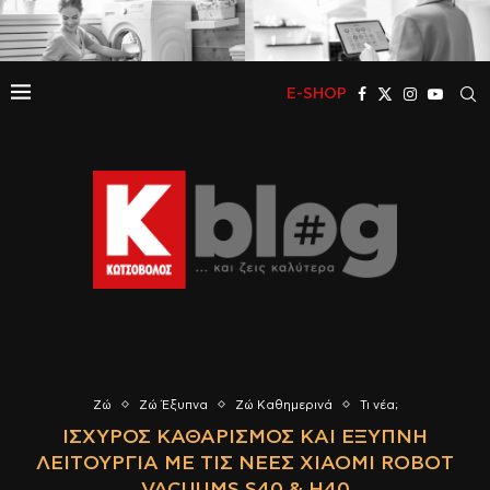
E-SHOP
Ζώ
Ζώ Έξυπνα
Ζώ Καθημερινά
Τι νέα;
ΙΣΧΥΡΌΣ ΚΑΘΑΡΙΣΜΌΣ ΚΑΙ ΈΞΥΠΝΗ
ΛΕΙΤΟΥΡΓΊΑ ΜΕ ΤΙΣ ΝΈΕΣ XIAOMI ROBOT
VACUUMS S40 & H40