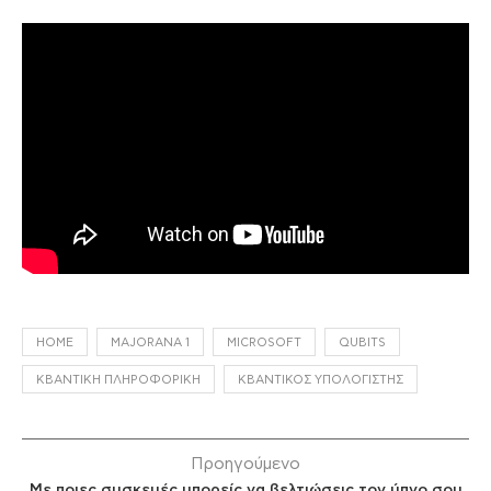
HOME
MAJORANA 1
MICROSOFT
QUBITS
ΚΒΑΝΤΙΚΉ ΠΛΗΡΟΦΟΡΙΚΉ
ΚΒΑΝΤΙΚΌΣ ΥΠΟΛΟΓΙΣΤΉΣ
Προηγούμενο
Με ποιες συσκευές μπορείς να βελτιώσεις τον ύπνο σου