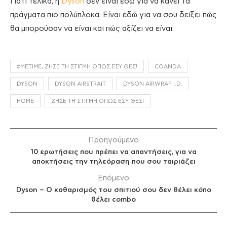
Γιατί τελικά, η
Dyson
δεν είναι εδώ για να κάνει τα
πράγματα πιο πολύπλοκα. Είναι εδώ για να σου δείξει πώς
θα μπορούσαν να είναι και πώς αξίζει να είναι.
#METIME, ΖΉΣΕ ΤΗ ΣΤΙΓΜΉ ΌΠΩΣ ΕΣΎ ΘΕΣ!
COANDA
DYSON
DYSON AIRSTRAIT
DYSON AIRWRAP I.D.
HOME
ΖΉΣΕ ΤΗ ΣΤΙΓΜΗ ΌΠΩΣ ΕΣΎ ΘΕΣ!
Προηγούμενο
10 ερωτήσεις που πρέπει να απαντήσεις, για να
αποκτήσεις την τηλεόραση που σου ταιριάζει
Επόμενο
Dyson – Ο καθαρισμός του σπιτιού σου δεν θέλει κόπο
θέλει combo