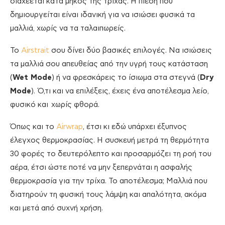
διαχέεται κατά μήκος της τρίχας. Η πίεση που
δημιουργείται είναι ιδανική για να ισιώσει φυσικά τα
μαλλιά, χωρίς να τα ταλαιπωρείς.
Το
Airstrait
σου δίνει δύο βασικές επιλογές. Να ισιώσεις
τα μαλλιά σου απευθείας από την υγρή τους κατάσταση
(
Wet Mode
) ή να φρεσκάρεις το ίσιωμα στα στεγνά (
Dry
Mode
). Ό,τι και να επιλέξεις, έχεις ένα αποτέλεσμα λείο,
φυσικό και χωρίς φθορά.
Όπως και το
Airwrap
, έτσι κι εδώ υπάρχει έξυπνος
έλεγχος θερμοκρασίας. Η συσκευή μετρά τη θερμότητα
30 φορές το δευτερόλεπτο και προσαρμόζει τη ροή του
αέρα, έτσι ώστε ποτέ να μην ξεπερνάται η ασφαλής
θερμοκρασία για την τρίχα. Το αποτέλεσμα; Μαλλιά που
διατηρούν τη φυσική τους λάμψη και απαλότητα, ακόμα
και μετά από συχνή χρήση.