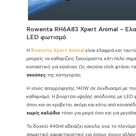
Rowenta RH6A83 Xpert Animal – Ελα
LED φωτισμό
Η
Rowenta Xpert Animal
είναι ελαφριά και ταυτό
μπορείς να καθαρίζεις ξεκούραστα, κάτι πολύ σημα
κοπιαστικό για κανέναν. Ως σκούπα stick φτάνει τα
σκούπες
της κατηγορίας.
Η ισχύς απορρόφησης 140W σε συνδυασμό με την α
καθαρισμό. Η βούρτσα υψηλής απόδοσης με LED φωτ
όπου και αν κρύβεται, ακόμη και κάτω από καναπέδ
χωρίς καλώδιο
τόσο για μικρά όσο και για μεγάλα 
Το δοχείο 440ml αδειάζει εύκολα, ενώ το πλενόμ
σημαντικό χαρακτηριστικό για όσους έχουν αλλεργ