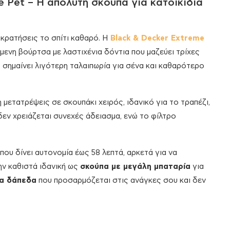
 Pet – Η απόλυτη σκούπα για κατοικίδια
α κρατήσεις το σπίτι καθαρό. Η
Black & Decker Extreme
όμενη βούρτσα με λαστιχένια δόντια που μαζεύει τρίχες
 σημαίνει λιγότερη ταλαιπωρία για σένα και καθαρότερο
 μετατρέψεις σε σκουπάκι χειρός, ιδανικό για το τραπέζι,
δεν χρειάζεται συνεχές άδειασμα, ενώ το φίλτρο
που δίνει αυτονομία έως 58 λεπτά, αρκετά για να
ην καθιστά ιδανική ως
σκούπα με μεγάλη μπαταρία
για
να δάπεδα
που προσαρμόζεται στις ανάγκες σου και δεν