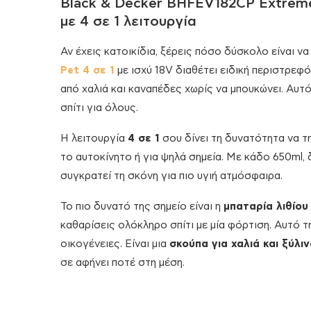
Black & Decker BHFEV182CP Extreme
με 4 σε 1 λειτουργία
Αν έχεις κατοικίδια, ξέρεις πόσο δύσκολο είναι ν
Pet 4 σε 1
με ισχύ 18V διαθέτει ειδική περιστρεφ
από χαλιά και καναπέδες χωρίς να μπουκώνει. Αυτό
σπίτι για όλους.
Η λειτουργία
4 σε 1
σου δίνει τη δυνατότητα να τη
το αυτοκίνητο ή για ψηλά σημεία. Με κάδο 650ml, 
συγκρατεί τη σκόνη για πιο υγιή ατμόσφαιρα.
Το πιο δυνατό της σημείο είναι η
μπαταρία λιθίου
καθαρίσεις ολόκληρο σπίτι με μία φόρτιση. Αυτό τ
οικογένειες. Είναι μια
σκούπα για χαλιά και ξύλι
σε αφήνει ποτέ στη μέση.