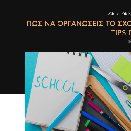
Ζώ
Ζώ Κ
ΠΏΣ ΝΑ ΟΡΓΑΝΏΣΕΙΣ ΤΟ ΣΧΟ
ΤIPS 
3